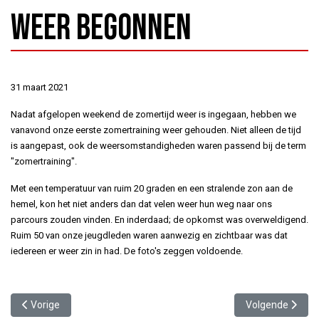
weer begonnen
31 maart 2021
Nadat afgelopen weekend de zomertijd weer is ingegaan, hebben we
vanavond onze eerste zomertraining weer gehouden. Niet alleen de tijd
is aangepast, ook de weersomstandigheden waren passend bij de term
"zomertraining".
Met een temperatuur van ruim 20 graden en een stralende zon aan de
hemel, kon het niet anders dan dat velen weer hun weg naar ons
parcours zouden vinden. En inderdaad; de opkomst was overweldigend.
Ruim 50 van onze jeugdleden waren aanwezig en zichtbaar was dat
iedereen er weer zin in had. De foto's zeggen voldoende.
Vorig artikel: Massale opkomst bij puntenkoers voor onze jeugdre
Volgende artike
Vorige
Volgende