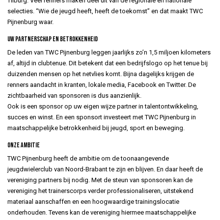
Tilburg. Veel renners maken deel uit van de regionale en nationale
selecties. “Wie de jeugd heeft, heeft de toekomst” en dat maakt TWC
Pijnenburg waar.
Uw partnerschap en betrokkenheid
De leden van TWC Pijnenburg leggen jaarlijks zo’n 1,5 miljoen kilometers
af, altijd in clubtenue. Dit betekent dat een bedrijfslogo op het tenue bij
duizenden mensen op het netvlies komt. Bijna dagelijks krijgen de
renners aandacht in kranten, lokale media, Facebook en Twitter. De
zichtbaarheid van sponsoren is dus aanzienlijk.
Ook is een sponsor op uw eigen wijze partner in talentontwikkeling,
succes en winst. En een sponsort investeert met TWC Pijnenburg in
maatschappelijke betrokkenheid bij jeugd, sport en beweging.
Onze ambitie
TWC Pijnenburg heeft de ambitie om de toonaangevende
jeugdwielerclub van Noord-Brabant te zijn en blijven. En daar heeft de
vereniging partners bij nodig. Met de steun van sponsoren kan de
vereniging het trainerscorps verder professionaliseren, uitstekend
materiaal aanschaffen en een hoogwaardige trainingslocatie
onderhouden. Tevens kan de vereniging hiermee maatschappelijke