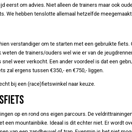
ijd eerst om advies. Niet alleen de trainers maar ook ou
ets. We hebben tenslotte allemaal hetzelfde meegemaakt
hien verstandiger om te starten met een gebruikte fiets.
k weten de trainers/ouders wel wie er van de jeugdrenner
is snel weer verkocht. Een ander voordeel is dat een gebru
ets zal ergens tussen €350,- en €750,- liggen.
echt bij een (race)fietswinkel naar keuze.
sfiets
ingen op en rond ons eigen parcours. De veldrittrainingen
t een mountainbike. Ideaal is dit echter niet. Er wordt o
mmen van een zandheuvel of trap. Evenmin is het niet mog