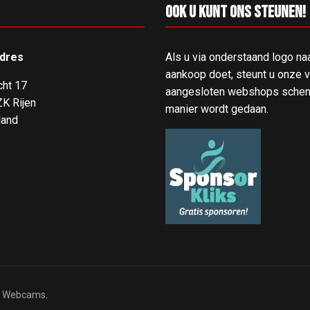
Ook u kunt ons steunen!
dres
Als u via onderstaand logo na
aankoop doet, steunt u onze ve
cht 17
aangesloten webshops schenk
K Rijen
manier wordt gedaan.
land
.
Webcams
.