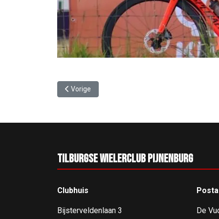
Vorig artikel: Noï gehuldigd door leden van TWC P
Vorige
Tilburgse Wielerclub Pijnenburg
Clubhuis
Posta
Bijsterveldenlaan 3
De Vu