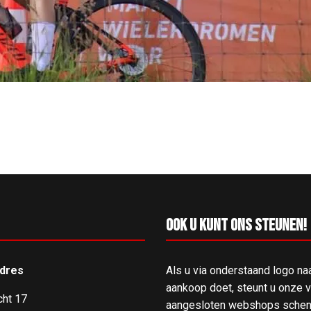
ijnenburg
Ook u kunt ons steunen!
dres
Als u via onderstaand logo na
aankoop doet, steunt u onze ve
cht 17
aangesloten webshops schenk