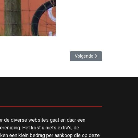
Volgende artikel: Unieke wedstr
Volgende
ar de diverse websites gaat en daar een
reniging. Het kost u niets extra's, de
en een klein bedrag per aankoop die op deze