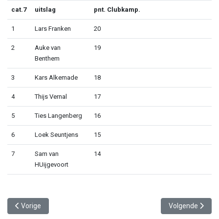
cat.7
uitslag
pnt. Clubkamp.
1
Lars Franken
20
2
Auke van
19
Benthem
3
Kars Alkemade
18
4
Thijs Vernal
17
5
Ties Langenberg
16
6
Loek Seuntjens
15
7
Sam van
14
HUijgevoort
Vorig artikel: Jeugdwielerronde van de Reeshof
Volgende artikel
Vorige
Volgende