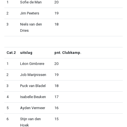
1
Sofie de Man
20
2
Jim Peeters
19
3
Niels van den
18
Dries
Cat.2
uitslag
pnt. Clubkamp.
1
Léon Gimbrere
20
2
Job Marijnissen
19
3
Puck van Bladel
18
4
Isabelle Beuken
17
5
Ayden Vermeer
16
6
Stijn van den
15
Hoek