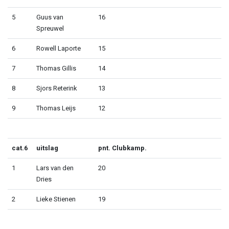
5
Guus van
16
Spreuwel
6
Rowell Laporte
15
7
Thomas Gillis
14
8
Sjors Reterink
13
9
Thomas Leijs
12
cat.6
uitslag
pnt. Clubkamp.
1
Lars van den
20
Dries
2
Lieke Stienen
19