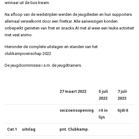
winnaar uit de bus kwam.
Na afloop van de wedstrijden werden de jeugdleden en hun supporters
allemaal verwelkomt door een frietkar. Alle aanwezigen konden
onbeperkt genieten van friet en snacks.Al met al weer een leuke activiteit
met veel animo.
Hieronder de complete uitslagen en standen van het
clubkampioenschap 2022
De jeugdcommissie i.s.m. de jeugdtrainers.
27 maart 2022
5 juli
7 juli
2022
2022
seizoensopening
rit in
tijdrit
lijn
Cat.1
uitslag
pnt. Clubkamp.