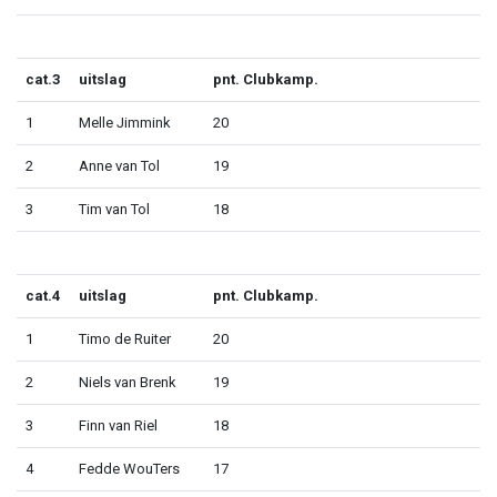
cat.3
uitslag
pnt. Clubkamp.
1
Melle Jimmink
20
2
Anne van Tol
19
3
Tim van Tol
18
cat.4
uitslag
pnt. Clubkamp.
1
Timo de Ruiter
20
2
Niels van Brenk
19
3
Finn van Riel
18
4
Fedde WouTers
17