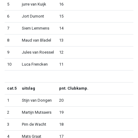
5
jurre van Kuijk
16
6
Jort Dumont
15
7
Siem Lemmens
14
8
Maud van Bladel
13
9
Jules van Roessel
12
10
Luca Frencken
11
cat.5
uitslag
pnt. Clubkamp.
1
Stijn van Dongen
20
2
Martijn Mutsaers
19
3
Pim de Wacht
18
4
Mats Graat
17