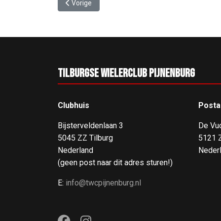
Vorig artikel: ZAC 2023 laatste rit & prijsuitreikin
Vorige
Tilburgse Wielerclub Pijnenburg
Clubhuis
Posta
Bijsterveldenlaan 3
De Vu
5045 ZZ Tilburg
5121 Z
Nederland
Neder
(geen post naar dit adres sturen!)
E:
info@twcpijnenburg.nl