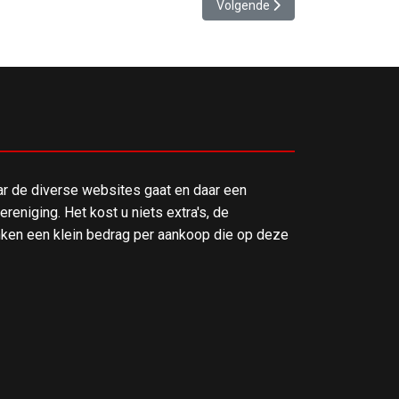
Volgende artikel: Zware omstandi
Volgende
ar de diverse websites gaat en daar een
reniging. Het kost u niets extra's, de
en een klein bedrag per aankoop die op deze