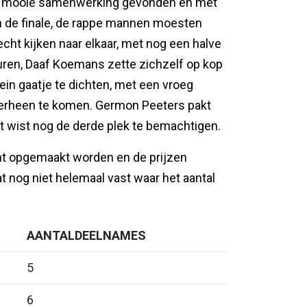
een mooie samenwerking gevonden en met
an de finale, de rappe mannen moesten
echt kijken naar elkaar, met nog een halve
 duren, Daaf Koemans zette zichzelf op kop
ein gaatje te dichten, met een vroeg
verheen te komen. Germon Peeters pakt
ot wist nog de derde plek te bemachtigen.
ent opgemaakt worden en de prijzen
 nog niet helemaal vast waar het aantal
AANTALDEELNAMES
5
6