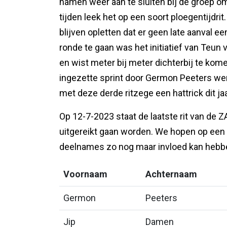
namen weer aan te sluiten bij de groep 
tijden leek het op een soort ploegentijd
blijven opletten dat er geen late aanval e
ronde te gaan was het initiatief van Teun 
en wist meter bij meter dichterbij te kom
ingezette sprint door Germon Peeters we
met deze derde ritzege een hattrick dit j
Op 12-7-2023 staat de laatste rit van de
uitgereikt gaan worden. We hopen op een 
deelnames zo nog maar invloed kan hebb
Voornaam
Achternaam
Germon
Peeters
Jip
Damen