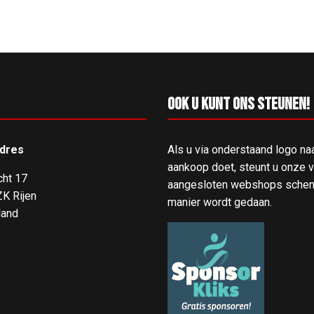
g klassement
Ook u kunt ons steunen!
dres
Als u via onderstaand logo na
aankoop doet, steunt u onze ve
cht 17
aangesloten webshops schenk
K Rijen
manier wordt gedaan.
land