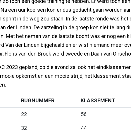
om zo toch een goede training te hebben. Er werd toch 
rit. Na een uur koersen kon er dus gedacht gaan worden a
en sprint in de weg zou staan. In de laatste ronde was het 
van der Linden. De aarzeling in de groep kon niet te lang
en. Met het nemen van de laatste bocht was er nog een kl
rd Van der Linden bijgehaald en er wist niemand meer o
aar, Floris van den Broek werd tweede en Daan van Oirsch
 ZAC 2023 gepland, op die avond zal ook het eindklassem
mooie opkomst en een mooie strijd, het klassement staat
en.
RUGNUMMER
KLASSEMENT
22
56
32
44