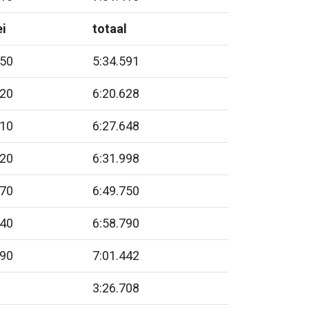
i
totaal
950
5:34.591
320
6:20.628
010
6:27.648
420
6:31.998
670
6:49.750
140
6:58.790
790
7:01.442
3:26.708