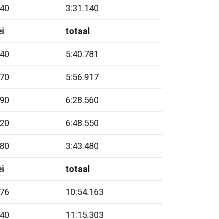
140
3:31.140
i
totaal
140
5:40.781
970
5:56.917
790
6:28.560
920
6:48.550
480
3:43.480
i
totaal
576
10:54.163
540
11:15.303