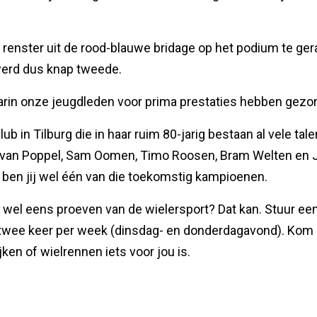
 renster uit de rood-blauwe bridage op het podium te g
werd dus knap tweede.
rin onze jeugdleden voor prima prestaties hebben gezor
 in Tilburg die in haar ruim 80-jarig bestaan al vele tale
 van Poppel, Sam Oomen, Timo Roosen, Bram Welten en J
t ben jij wel één van die toekomstig kampioenen.
k wel eens proeven van de wielersport? Dat kan. Stuur ee
twee keer per week (dinsdag- en donderdagavond). Kom 
ken of wielrennen iets voor jou is.
ilburgse Kampioenschappen gaan niet door!