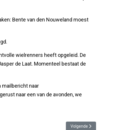
eraken: Bente van den Nouweland moest
gd.
ntvolle wielrenners heeft opgeleid. De
asper de Laat. Momenteel bestaat de
n mailbericht naar
gerust naar een van de avonden, we
Volgende artikel: Willem bedankt
Volgende