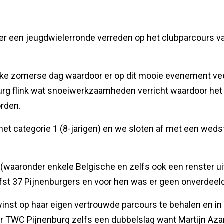
er een jeugdwielerronde verreden op het clubparcours v
jke zomerse dag waardoor er op dit mooie evenement ve
urg flink wat snoeiwerkzaamheden verricht waardoor het
orden.
et categorie 1 (8-jarigen) en we sloten af met een weds
 (waaronder enkele Belgische en zelfs ook een renster u
efst 37 Pijnenburgers en voor hen was er geen onverdeel
nst op haar eigen vertrouwde parcours te behalen en in c
or TWC Pijnenburg zelfs een dubbelslag want Martijn Azan