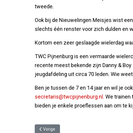
tweede.
Ook bij de Nieuwelingen Meisjes wist een
slechts één renster voor zich dulden en 
Kortom een zeer geslaagde wielerdag waa
TWC Pijnenburg is een vermaarde wielerclub
recente meest bekende zijn Danny & Boy
jeugdafdeling uit circa 70 leden. Wie wee
Ben je tussen de 7 en 14 jaar en wil je oo
secretaris@twcpijnenburg.nl.
We trainen 
bieden je enkele proeflessen aan om te kij
Vorig artikel: Zomer Avond Competitie en Open T
Vorige