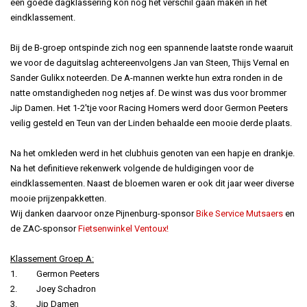
een goede dagklassering kon nog het verschil gaan maken in het
eindklassement.
Bij de B-groep ontspinde zich nog een spannende laatste ronde waaruit
we voor de daguitslag achtereenvolgens Jan van Steen, Thijs Vernal en
Sander Gulikx noteerden. De A-mannen werkte hun extra ronden in de
natte omstandigheden nog netjes af. De winst was dus voor brommer
Jip Damen. Het 1-2'tje voor Racing Homers werd door Germon Peeters
veilig gesteld en Teun van der Linden behaalde een mooie derde plaats.
Na het omkleden werd in het clubhuis genoten van een hapje en drankje.
Na het definitieve rekenwerk volgende de huldigingen voor de
eindklassementen. Naast de bloemen waren er ook dit jaar weer diverse
mooie prijzenpakketten.
Wij danken daarvoor onze Pijnenburg-sponsor
Bike Service Mutsaers
en
de ZAC-sponsor
Fietsenwinkel Ventoux!
Klassement Groep A:
1. Germon Peeters
2. Joey Schadron
3. Jip Damen