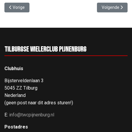
Vorig artikel: Pleun wint Trofeo 't Brakkie!
Volgende artike
Vorige
Volgende
Tilburgse Wielerclub Pijnenburg
Clubhuis
Bijsterveldenlaan 3
5045 ZZ Tilburg
Nederland
(geen post naar dit adres sturen!)
E:
info@twcpijnenburg.nl
Postadres