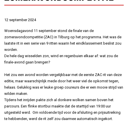
12 september 2024
Woensdagavond 11 september stond de finale van de
zomeravondcompetitie (ZAC) in Tilburg op het programma. Het was de
laatste rit in een serie van 9 ritten waarin het eindklassement beslist zou
worden.
De hele dag wisselden zon, wind en regenbuien elkaar af: wat zou de
finale-avond gaan brengen?
Het zou een avond worden vergelijkbaar met de eerste ZAC rit van deze
editie, maar waarschijnlijk mede door het weer viel de opkomst tegen,
helaas. Gelukkig was er leuke groep coureurs die er een mooie strijd van
wilden maken.
Tijdens het inrijden pakte zich al donkere wolken samen boven het
parcours. Een flinke stortbui maakte dat de starttijd van 19:00 uur
uitgesteld werd. O
m voldoende tijd voor de afsluiting en prijsuitreiking
te hebben
den, werd de rit zelf zou daarmee automatisch ingekort.