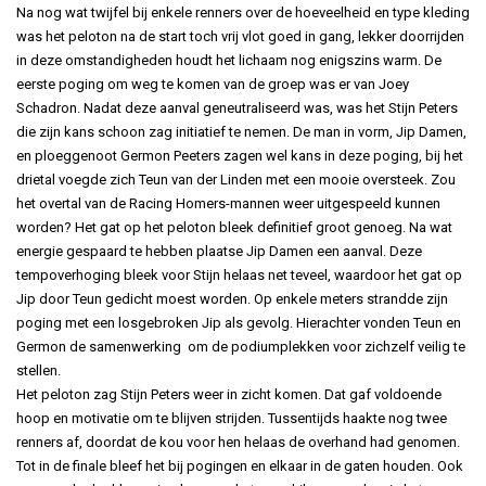
Na nog wat twijfel bij enkele renners over de hoeveelheid en type kleding
was het peloton na de start toch vrij vlot goed in gang, lekker doorrijden
in deze omstandigheden houdt het lichaam nog enigszins warm. De
eerste poging om weg te komen van de groep was er van Joey
Schadron. Nadat deze aanval geneutraliseerd was, was het Stijn Peters
die zijn kans schoon zag initiatief te nemen. De man in vorm, Jip Damen,
en ploeggenoot Germon Peeters zagen wel kans in deze poging, bij het
drietal voegde zich
Teun van der Linden
met een mooie oversteek. Zou
het overtal van de Racing Homers-mannen weer uitgespeeld kunnen
worden? Het gat op het peloton bleek definitief groot genoeg. Na wat
energie gespaard te hebben plaatse Jip Damen een aanval. Deze
tempoverhoging bleek voor Stijn helaas net teveel, waardoor het gat op
Jip door Teun gedicht moest worden. Op enkele meters strandde zijn
poging met een losgebroken Jip als gevolg. Hierachter vonden Teun en
Germon de samenwerking om de podiumplekken voor zichzelf veilig te
stellen.
Het peloton zag Stijn Peters weer in zicht komen. Dat gaf voldoende
hoop en motivatie om te blijven strijden. Tussentijds haakte nog twee
renners af, doordat de kou voor hen helaas de overhand had genomen.
Tot in de finale bleef het bij pogingen en elkaar in de gaten houden. Ook